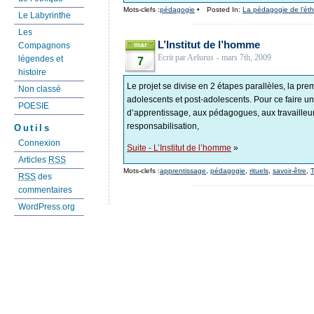
Mots-clefs :
pédagogie
•
Posted In:
La pédagogie de l’ét
Le Labyrinthe
Les
L’Institut de l’homme
mar
Compagnons
Ecrit par Aelurus
- mars 7th, 2009
légendes et
7
histoire
Le projet se divise en 2 étapes parallèles, la pr
Non classé
adolescents et post-adolescents. Pour ce faire u
POESIE
d’apprentissage, aux pédagogues, aux travailleur
responsabilisation,
Outils
Connexion
Suite - L’Institut de l’homme
»
Articles
RSS
Mots-clefs :
apprentissage
,
pédagogie
,
rituels
,
savoir-être
,
T
RSS
des
commentaires
WordPress.org