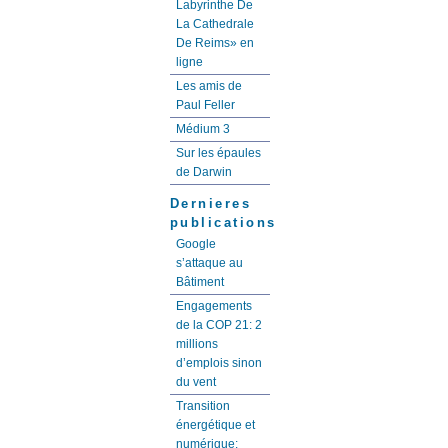
Labyrinthe De
La Cathedrale
De Reims» en
ligne
Les amis de
Paul Feller
Médium 3
Sur les épaules
de Darwin
Dernieres
publications
Google
s’attaque au
Bâtiment
Engagements
de la COP 21: 2
millions
d’emplois sinon
du vent
Transition
énergétique et
numérique: