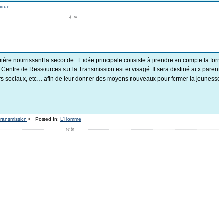
hique
emière nourrissant la seconde : L’idée principale consiste à prendre en compte la f
n Centre de Ressources sur la Transmission est envisagé. Il sera destiné aux parent
s sociaux, etc… afin de leur donner des moyens nouveaux pour former la jeunesse 
ransmission
•
Posted In:
L'Homme