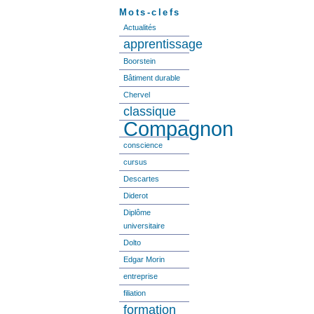
Mots-clefs
Actualités
apprentissage
Boorstein
Bâtiment durable
Chervel
classique
Compagnon
conscience
cursus
Descartes
Diderot
Diplôme
universitaire
Dolto
Edgar Morin
entreprise
filiation
formation