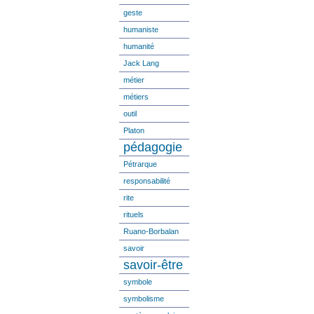
geste
humaniste
humanité
Jack Lang
métier
métiers
outil
Platon
pédagogie
Pétrarque
responsabilité
rite
rituels
Ruano-Borbalan
savoir
savoir-être
symbole
symbolisme