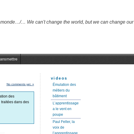
 du monde…/… We can't change the world, but we can change our
ransmettre
videos
No comments yet. »
Émulation des
métiers du
bâtiment
ation des
e traitées dans des
L’apprentissage
a le vent en
poupe
Paul Feller, la
voix de
l’apprentissage