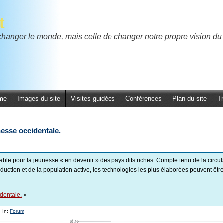
t
 changer le monde, mais celle de changer notre propre vision
me
Images du site
Visites guidées
Conférences
Plan du site
T
nesse occidentale.
able pour la jeunesse « en devenir » des pays dits riches. Compte tenu de la circul
oduction et de la population active, les technologies les plus élaborées peuvent êtr
identale.
»
 In:
Forum