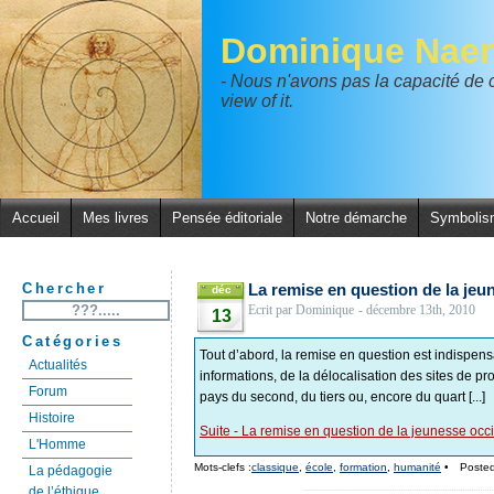
Dominique Naer
- Nous n'avons pas la capacité de
view of it.
Accueil
Mes livres
Pensée éditoriale
Notre démarche
Symbolis
La remise en question de la jeu
Chercher
déc
Ecrit par Dominique
- décembre 13th, 2010
13
Catégories
Tout d’abord, la remise en question est indispens
Actualités
informations, de la délocalisation des sites de pr
Forum
pays du second, du tiers ou, encore du quart [...]
Histoire
Suite - La remise en question de la jeunesse occ
L'Homme
Mots-clefs :
classique
,
école
,
formation
,
humanité
•
Posted
La pédagogie
de l’éthique