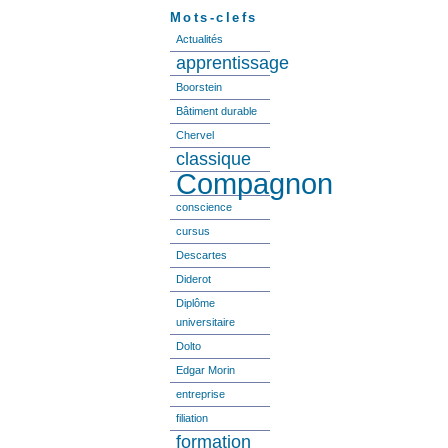
Mots-clefs
Actualités
apprentissage
Boorstein
Bâtiment durable
Chervel
classique
Compagnon
conscience
cursus
Descartes
Diderot
Diplôme
universitaire
Dolto
Edgar Morin
entreprise
filiation
formation