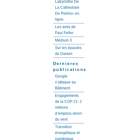
Labyrinthe De
La Cathedrale
De Reims» en
ligne
Les amis de
Paul Feller
Médium 3
Sur les épaules
de Darwin
Dernieres
publications
Google
s’attaque au
Bâtiment
Engagements
de la COP 21: 2
millions
d’emplois sinon
du vent
Transition
énergétique et
numérique: