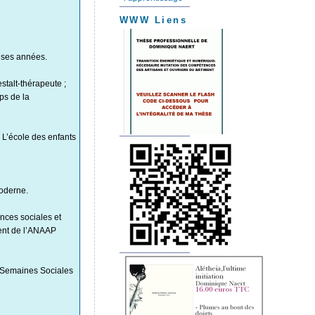
WWW Liens
euses années.
stalt-thérapeute ;
ps de la
n L’école des enfants
oderne.
nces sociales et
dent de l’ANAAP
 Semaines Sociales