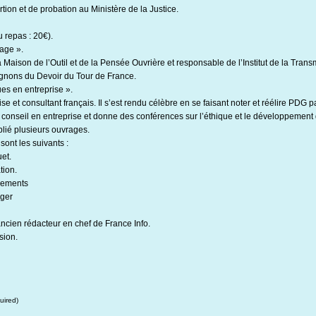
tion et de probation au Ministère de la Justice.
 repas : 20€).
age ».
a Maison de l’Outil et de la Pensée Ouvrière et responsable de l’Institut de la Tran
gnons du Devoir du Tour de France.
ues en entreprise ».
se et consultant français. Il s’est rendu célèbre en se faisant noter et réélire PDG p
 conseil en entreprise et donne des conférences sur l’éthique et le développement
blié plusieurs ouvrages.
sont les suivants :
et.
tion.
ipements
ager
ancien rédacteur en chef de France Info.
sion.
uired)