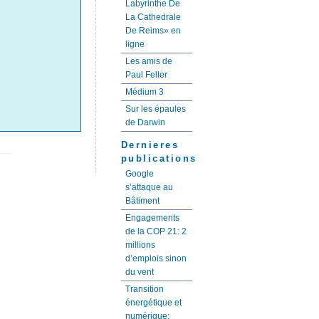
Labyrinthe De
La Cathedrale
De Reims» en
ligne
Les amis de
Paul Feller
Médium 3
Sur les épaules
de Darwin
Dernieres
publications
Google
s’attaque au
Bâtiment
Engagements
de la COP 21: 2
millions
d’emplois sinon
du vent
Transition
énergétique et
numérique: