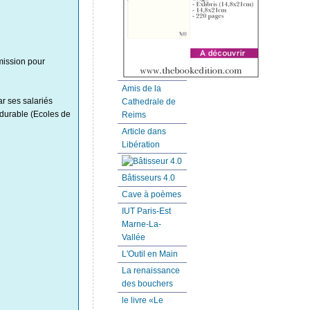
smission pour
Amis de la
ar ses salariés
Cathedrale de
 durable (Ecoles de
Reims
Article dans
Libération
Bâtisseurs 4.0
Cave à poèmes
IUT Paris-Est
Marne-La-
Vallée
L'Outil en Main
La renaissance
des bouchers
le livre «Le