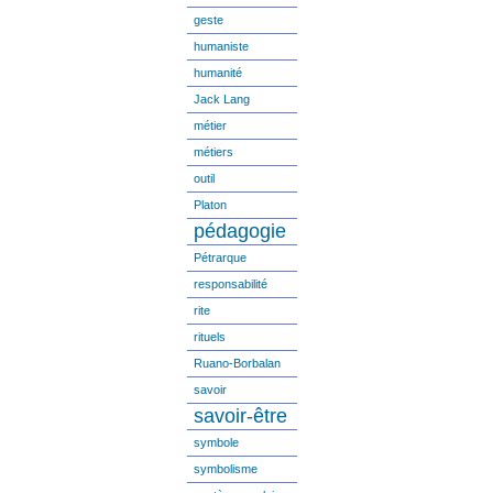
geste
humaniste
humanité
Jack Lang
métier
métiers
outil
Platon
pédagogie
Pétrarque
responsabilité
rite
rituels
Ruano-Borbalan
savoir
savoir-être
symbole
symbolisme