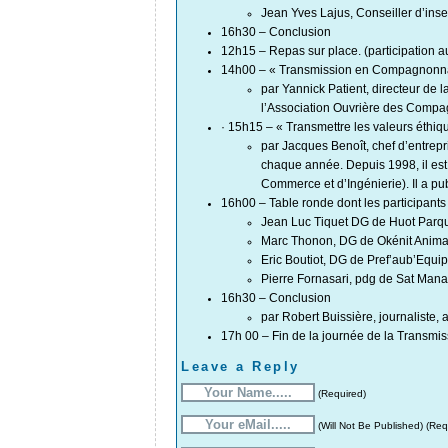
Jean Yves Lajus, Conseiller d’inser
16h30 – Conclusion
12h15 – Repas sur place. (participation au
14h00 – « Transmission en Compagnonn
par Yannick Patient, directeur de l
l’Association Ouvrière des Compa
· 15h15 – « Transmettre les valeurs éthiq
par Jacques Benoît, chef d’entrepri
chaque année. Depuis 1998, il est
Commerce et d’Ingénierie). Il a pu
16h00 – Table ronde dont les participants 
Jean Luc Tiquet DG de Huot Parqu
Marc Thonon, DG de Okénit Anima
Eric Boutiot, DG de Pref’aub’Equ
Pierre Fornasari, pdg de Sat Man
16h30 – Conclusion
par Robert Buissière, journaliste, 
17h 00 – Fin de la journée de la Transmis
Leave a Reply
(Required)
(Will Not Be Published) (Req