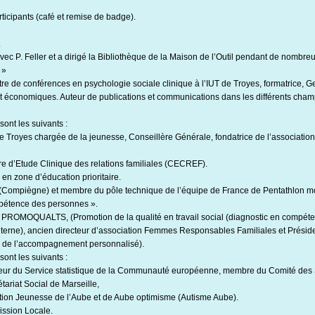
ticipants (café et remise de badge).
.
 avec P. Feller et a dirigé la Bibliothèque de la Maison de l’Outil pendant de nombr
 »
tre de conférences en psychologie sociale clinique à l’IUT de Troyes, formatrice, Ge
t économiques. Auteur de publications et communications dans les différents cham
sont les suivants :
 de Troyes chargée de la jeunesse, Conseillère Générale, fondatrice de l’associatio
re d’Etude Clinique des relations familiales (CECREF).
n zone d’éducation prioritaire.
(Compiègne) et membre du pôle technique de l’équipe de France de Pentathlon m
pétence des personnes ».
 PROMOQUALTS, (Promotion de la qualité en travail social (diagnostic en compéte
interne), ancien directeur d’association Femmes Responsables Familiales et Prési
rs de l’accompagnement personnalisé).
sont les suivants :
teur du Service statistique de la Communauté européenne, membre du Comité des
tariat Social de Marseille,
Action Jeunesse de l’Aube et de Aube optimisme (Autisme Aube).
ission Locale.