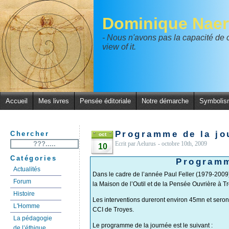
Dominique Naer
- Nous n'avons pas la capacité de
view of it.
Accueil
Mes livres
Pensée éditoriale
Notre démarche
Symbolis
Programme de la jo
Chercher
oct
Ecrit par Aelurus
- octobre 10th, 2009
10
Catégories
Programm
Actualités
Dans le cadre de l’année Paul Feller (1979-2009)
Forum
la Maison de l’Outil et de la Pensée Ouvrière à Tro
Histoire
Les interventions dureront environ 45mn et sero
L'Homme
CCI de Troyes.
La pédagogie
Le programme de la journée est le suivant :
de l’éthique