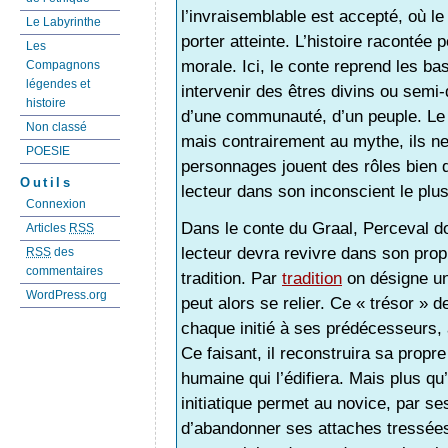
l’invraisemblable est accepté, où le
Le Labyrinthe
porter atteinte. L’histoire racontée
Les
morale. Ici, le conte reprend les ba
Compagnons
légendes et
intervenir des êtres divins ou semi-
histoire
d’une communauté, d’un peuple. Le 
Non classé
mais contrairement au mythe, ils ne
POESIE
personnages jouent des rôles bien dé
Outils
lecteur dans son inconscient le plu
Connexion
Dans le conte du Graal, Perceval doi
Articles
RSS
lecteur devra revivre dans son propr
RSS
des
commentaires
tradition. Par
tradition
on désigne un 
WordPress.org
peut alors se relier. Ce « trésor » de
chaque initié à ses prédécesseurs, à
Ce faisant, il reconstruira sa propr
humaine qui l’édifiera. Mais plus q
initiatique permet au novice, par 
d’abandonner ses attaches tressées