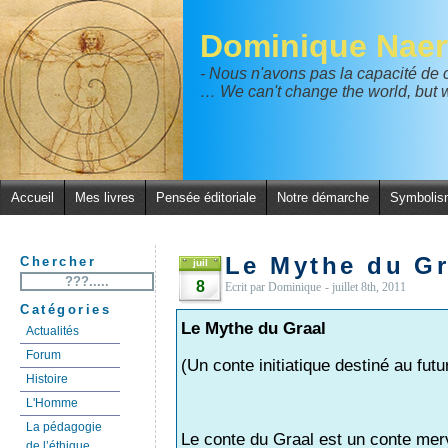
Dominique Naer
- Nous n'avons pas la capacité de
… We can't change the world, but w
Accueil
Mes livres
Pensée éditoriale
Notre démarche
Symbolis
Le Mythe du Gr
Chercher
juil
8
Ecrit par Dominique
- juillet 8th, 2011
Catégories
Le Mythe du Graal
Actualités
Forum
(Un conte initiatique destiné au futu
Histoire
L'Homme
La pédagogie
Le conte du Graal est un conte merv
de l’éthique