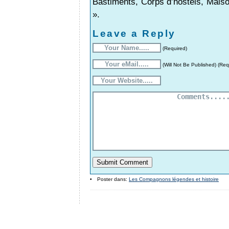
Bastiments, Corps d’hostels, Maiso
».
Leave a Reply
(Required)
(Will Not Be Published) (Req
•
Poster dans:
Les Compagnons légendes et histoire