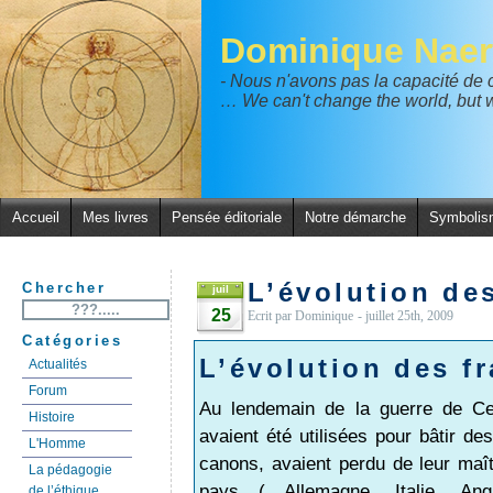
Dominique Naer
- Nous n'avons pas la capacité de
… We can't change the world, but w
Accueil
Mes livres
Pensée éditoriale
Notre démarche
Symbolis
L’évolution des
Chercher
juil
25
Ecrit par Dominique
- juillet 25th, 2009
Catégories
L’évolution des fr
Actualités
Forum
Au lendemain de la guerre de Cen
Histoire
avaient été utilisées pour bâtir de
L'Homme
canons, avaient perdu de leur maît
La pédagogie
pays ( Allemagne, Italie, An
de l’éthique