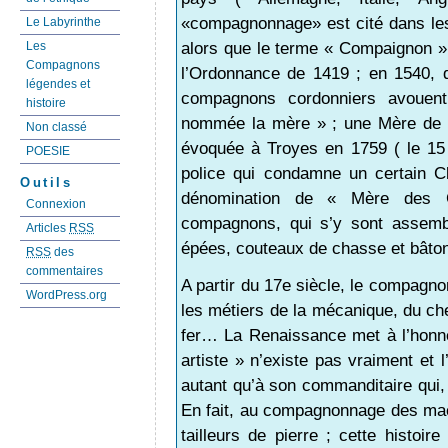
«compagnonnage» est cité dans les 
Le Labyrinthe
alors que le terme « Compaignon 
Les
Compagnons
l’Ordonnance de 1419 ; en 1540, d
légendes et
compagnons cordonniers avouen
histoire
nommée la mère » ; une Mère de c
Non classé
évoquée à Troyes en 1759 ( le 1
POESIE
police qui condamne un certain Cl
Outils
dénomination de « Mère des C
Connexion
compagnons, qui s’y sont assemb
Articles
RSS
épées, couteaux de chasse et bâto
RSS
des
commentaires
A partir du 17e siècle, le compagno
WordPress.org
les métiers de la mécanique, du chev
fer… La Renaissance met à l’honne
artiste » n’existe pas vraiment et 
autant qu’à son commanditaire qui, l
En fait, au compagnonnage des ma
tailleurs de pierre ; cette histoi