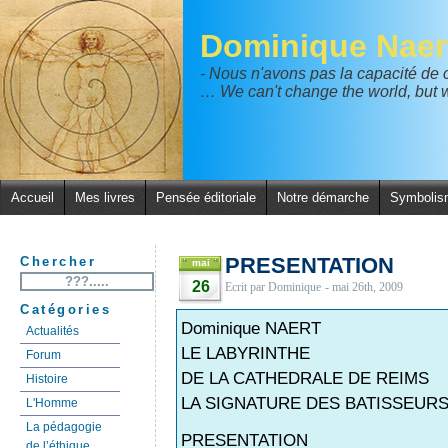
Dominique Naer
- Nous n'avons pas la capacité de
… We can't change the world, but w
Accueil
Mes livres
Pensée éditoriale
Notre démarche
Symbolis
PRESENTATION
Chercher
mai
26
Ecrit par Dominique
- mai 26th, 2009
Catégories
Dominique NAERT
Actualités
LE LABYRINTHE
Forum
DE LA CATHEDRALE DE REIMS
Histoire
LA SIGNATURE DES BATISSEUR
L'Homme
La pédagogie
PRESENTATION
de l’éthique