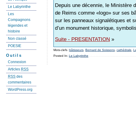
Depuis une décennie, le Ministère de
Le Labyrinthe
de Reims comme «logo» sur ses bât
Les
sur les panneaux signalétiques et su
Compagnons
légendes et
d’un monument historique, symbolisa
histoire
Suite - PRESENTATION
»
Non classé
POESIE
Mots-clefs :
bâtisseurs
,
Bernard de Soissons
,
cathédrale
,
L
Outils
Posted In:
Le Labyrinthe
Connexion
Articles
RSS
RSS
des
commentaires
WordPress.org